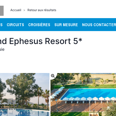
Accueil
Retour aux résultats
RS
CIRCUITS
CROISIÈRES
SUR MESURE
NOUS CONTACTE
d Ephesus Resort 5*
uie