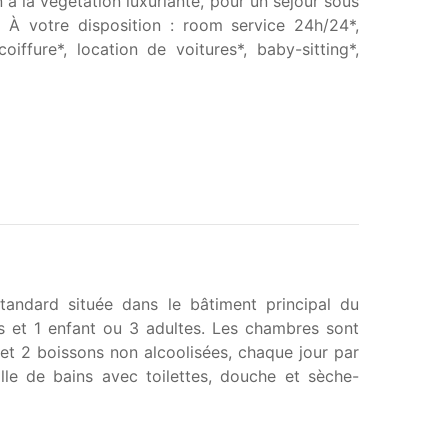
à la végétation luxuriante, pour un séjour sous
. À votre disposition : room service 24h/24*,
oiffure*, location de voitures*, baby-sitting*,
andard située dans le bâtiment principal du
 et 1 enfant ou 3 adultes.
Les chambres sont
 et 2 boissons non alcoolisées, chaque jour par
lle de bains avec toilettes, douche et sèche-