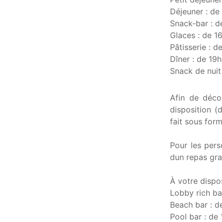
Déjeuner : de
Snack-bar : d
Glaces : de 1
Pâtisserie : 
Dîner : de 19
Snack de nuit
Afin de décou
disposition (
fait sous form
Pour les pers
dun repas grat
À votre dispo
Lobby rich ba
Beach bar : d
Pool bar : de