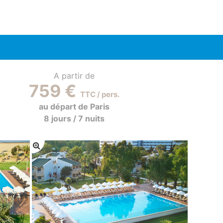
R
A partir de
759 €
TTC / pers.
au départ de Paris
8 jours / 7 nuits