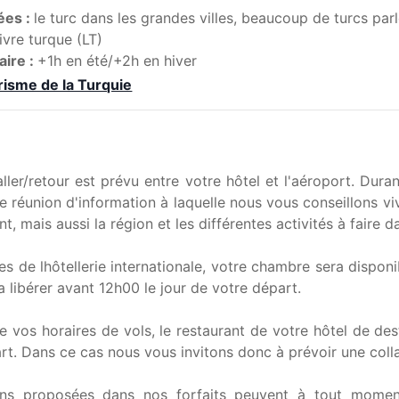
ées :
le turc dans les grandes villes, beaucoup de turcs parle
livre turque (LT)
aire :
+1h en été/+2h en hiver
risme de la Turquie
aller/retour est prévu entre votre hôtel et l'aéroport. Dur
e réunion d'information à laquelle nous vous conseillons viv
, mais aussi la région et les différentes activités à faire d
es de lhôtellerie internationale, votre chambre sera disponi
a libérer avant 12h00 le jour de votre départ.
e vos horaires de vols, le restaurant de votre hôtel de des
rt. Dans ce cas nous vous invitons donc à prévoir une colla
ons proposées dans nos forfaits peuvent à tout momen