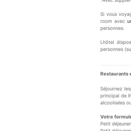
*Avec supplé
Si vous voyag
room avec
u
personnes.
Lhôtel dispo
personnes (su
Restaurants 
Séjournez les
principal de 
alcoolisées o
Votre formul
Petit déjeune
Petit déjeune