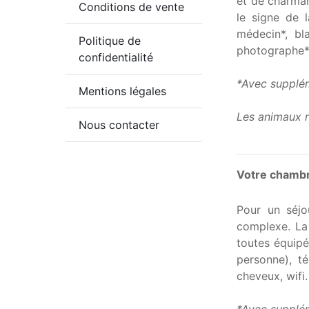
et de charman
Conditions de vente
le signe de 
médecin*, bla
Politique de
photographe*,
confidentialité
*Avec supplé
Mentions légales
Les animaux n
Nous contacter
Votre chamb
Pour un séjo
complexe.
La
toutes équipé
personne)
,
té
cheveux, wifi.