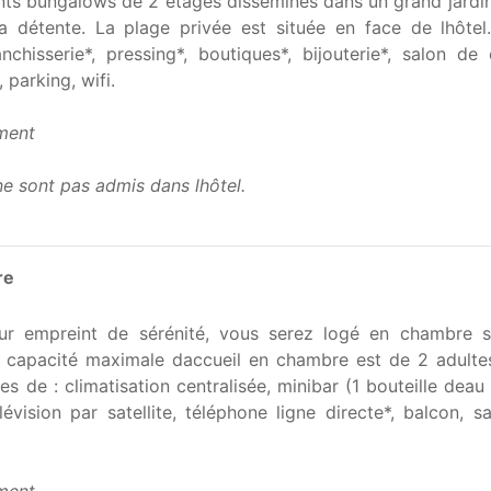
ts bungalows de 2 étages disséminés dans un grand jardin 
la détente. La plage privée est située en face de lhôtel
nchisserie*, pressing*, boutiques*, bijouterie*, salon de c
 parking, wifi.
ment
e sont pas admis dans lhôtel.
re
ur empreint de sérénité, vous serez logé en chambre st
 capacité maximale daccueil en chambre est de 2 adultes
es de :
climatisation centralisée
,
minibar (1 bouteille deau
lévision par satellite
,
téléphone ligne directe*
,
balcon
,
sa