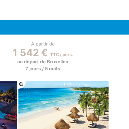
R
A partir de
1 542 €
TTC / pers.
au départ de Bruxelles
7 jours / 5 nuits