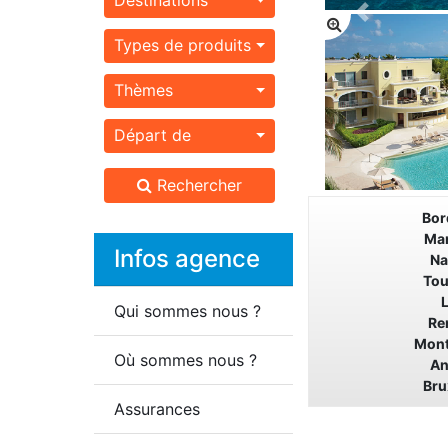
Types de produits
Thèmes
Départ de
Rechercher
Bor
Mar
Infos agence
Na
Tou
L
Qui sommes nous ?
Re
Mont
Où sommes nous ?
An
Bru
Assurances