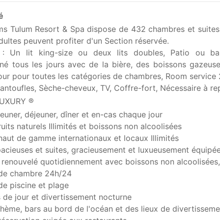
é
s Tulum Resort & Spa dispose de 432 chambres et suites. 
adultes peuvent profiter d'un Section réservée.
: Un lit king-size ou deux lits doubles, Patio ou balc
né tous les jours avec de la bière, des boissons gazeuse
jour pour toutes les catégories de chambres, Room service 
antoufles, Sèche-cheveux, TV, Coffre-fort, Nécessaire à repa
LUXURY ®
jeuner, déjeuner, dîner et en-cas chaque jour
ruits naturels Illimités et boissons non alcoolisées
haut de gamme internationaux et locaux Illimités
pacieuses et suites, gracieusement et luxueusement équipé
 renouvelé quotidiennement avec boissons non alcoolisées, 
 de chambre 24h/24
de piscine et plage
s de jour et divertissement nocturne
thème, bars au bord de l'océan et des lieux de divertissem